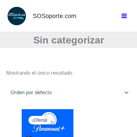
Ir
al
SOSoporte.com
contenido
Sin categorizar
Mostrando el único resultado
Original
Current
price
price
¡Oferta!
was:
is:
$10,00.
$8,00.