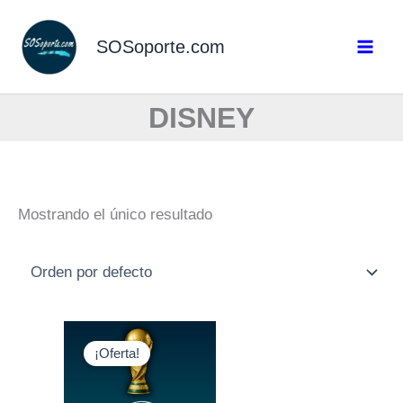
Ir
al
SOSoporte.com
contenido
DISNEY
Mostrando el único resultado
Original
Current
price
price
¡Oferta!
was:
is:
$4,00.
$3,00.